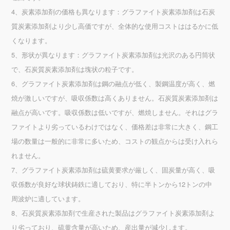
4、炭素添加剤の価格も異なります：グラファイト炭素添加剤は石炭
質炭素添加剤より少し高価ですが、全体的な使用コストははるかに低
くなります。
5、形状が異なります：グラファイト炭素添加剤は光沢のある円筒状
で、石炭質炭素添加剤は塊状の粒子です。
6、グラファイト炭素添加剤は鋼の融点が低く、製鋼温度が高く、燃
焼が激しいですが、吸収係数は高くありません。石炭質炭素添加剤は
融点が高いです。吸収係数は低いですが、燃焼しません。それはグラ
ファイトより劣っているわけではなく、価格差は非常に大きく、鋼工
場の数量は一般的に非常に多いため、コストの観点からは受け入れら
れません。
7、グラファイト炭素添加剤は硫黄要求が厳しく、固炭量が高く、吸
収係数が良好な球状鋳鉄に適しており、特に半トンから12トンの中
周波炉に適しています。
8、石炭質炭素添加剤で生産された製品はグラファイト炭素添加剤よ
り劣っており、硫黄含量が高いため、産出量が減少します。