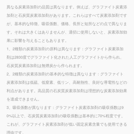
異なる炭素添加剤の品質は異なります。例えば、グラファイト炭素添
加剤と石炭質炭素添加剤があります。これらはすべて炭素添加剤です
が、基本的な特徴、吸収係数、価格、長所と短所などの点で異なりま
す。それは大きくはありませんが、適切に使用しないと、炭素添加効
果に影響を与えることもあります。
1、2種類の炭素添加剤の原料は異なります：グラファイト炭素添加
剤は2830度でグラファイト化された人工グラファイトから作られ、
石炭質炭素添加剤は無煙炭から作られます。
2、2種類の炭素添加剤の基本的な特徴は異なります：グラファイト
炭素添加剤は低硫、低窒素、低リン、高耐熱性、良好な導電性などの
利点があります。高品質の石炭質炭素添加剤は理想的な炭素添加効果
を達成できません。
3、吸収係数が異なります：グラファイト炭素添加剤の吸収係数は9
0%以上で、石炭質炭素添加剤の吸収係数は基本的に70%程度です。
これが、グラファイト炭素添加剤が低い固定炭素含量でも使用できる
理由です。